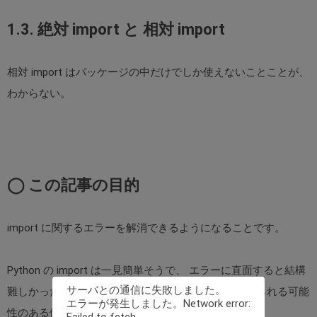
1.3. 絶対 import と 相対 import
相対 import はパッケージの中だけでしか使えないことことが、
わからない。
◯ この記事の目的
import に関するエラーを解消できるようになることです。
Python の import は一見簡単そうで、 エラーに直面すると結構
サーバとの通信に失敗しました。
難しかったりします。 import を実行された時に投げられる可能
エラーが発生しました。Network error:
性のある例外は、 以下の４つです。