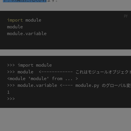
import
 module

module

module
.
variable

>>> import module

>>> module  <------------ これはモジュールオブジェクト
<module 'module' from ... >

>>> module.variable <---- module.py のグローバル変
1
