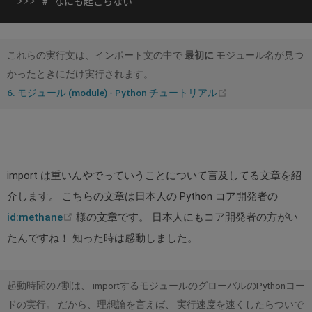
これらの実行文は、インポート文の中で
最初に
モジュール名が見つ
かったときにだけ実行されます。
(opens
6. モジュール (module) - Python チュートリアル
new
window)
import は重いんやでっていうことについて言及してる文章を紹
介します。 こちらの文章は日本人の Python コア開発者の
(opens
id:methane
様の文章です。 日本人にもコア開発者の方がい
new
たんですね！ 知った時は感動しました。
window)
起動時間の7割は、 importするモジュールのグローバルのPythonコー
ドの実行。 だから、理想論を言えば、 実行速度を速くしたらついで