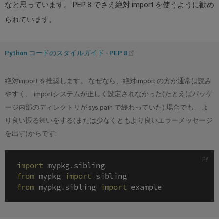
なと思っています。 PEP 8 でさえ絶対 import を使うように勧め
られています。
(opens
Python コードのスタイルガイド - PEP 8
new
window)
絶対import を推奨します。 なぜなら、絶対import の方が通常は読み
やすく、 importシステムが正しく設定されなかった(たとえばパッケ
ージ内部のディレクトリが sys.path で終わっていた) 場合でも、 よ
り良い振る舞いをする(または少なくともより良いエラーメッセージ
を出す)からです:
import
 mypkg
.
from
 mypkg 
import
from
 mypkg
.
sibling 
import