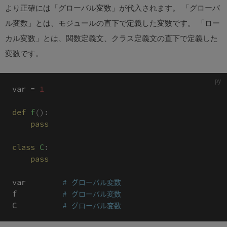
より正確には「グローバル変数」が代入されます。 「グローバ
ル変数」とは、モジュールの直下で定義した変数です。 「ロー
カル変数」とは、関数定義文、クラス定義文の直下で定義した
変数です。
var 
=
1
def
f
(
)
:
pass
class
C
:
pass
var        
# グローバル変数
f          
# グローバル変数
C          
# グローバル変数