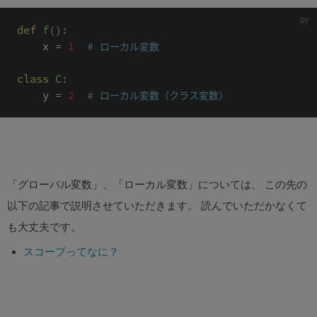
def
f
(
)
:
    x 
=
1
# ローカル変数
class
C
:
    y 
=
2
# ローカル変数（クラス変数）
「グローバル変数」、「ローカル変数」については、 この先の
以下の記事で説明させていただきます。 読んでいただかなくて
も大丈夫です。
スコープってなに？