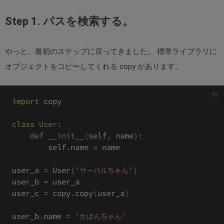
Step 1. パスを検索する。
やっと、最初のステップに戻ってきました。 標準ライブラリに
オブジェクトをコピーしてくれる copy があります。
import
 copy

class
User
:
def
__init__
(
self
,
 name
)
:
        self
.
name 
=
 name

user_a 
=
 User
(
'サーバルちゃん'
)
user_b 
=
 user_a

user_c 
=
 copy
.
copy
(
user_a
)
user_b
.
name 
=
'かばんちゃん'