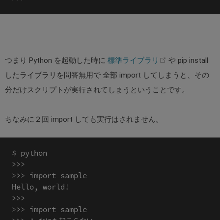
(opens
つまり Python を起動した時に
標準ライブラリ
や pip install
new
したライブラリを問答無用で 全部 import してしまうと、その
window)
分だけスクリプトが実行されてしまうということです。
ちなみに２回 import しても実行はされません。
$ python

>>>

>>> import sample

Hello, world!

>>>

>>> import sample
