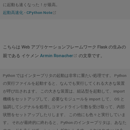
に起動も速くなった！が最高。
(opens
起動高速化 - CPython Note
new
window)
こちらは Web アプリケーションフレームワーク Flask の生みの
(opens
親である イケメン
Armin Ronacher
の文章です。
new
window)
Python ではインタープリタの起動は非常に重たい処理です。 Python
の実行ファイルを起動すると、なんでも実行してくれる大きな装置
が呼び出されます。 この大きな装置は、組込型を起動して、import
機構をセットアップして、必要なモジュールを import して、 OS と
協調してシグナルを処理しコマンドライン引数を受け取って、内部
状態をセットアップしたりします、 この他にも色々と実行していま
す。 それが最終的に終わると、Python のインタープリタは、あなた