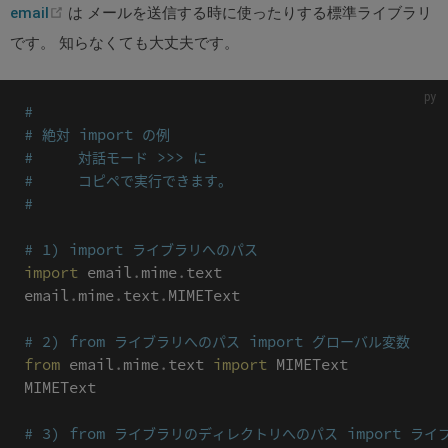
(opens
email
は メールを送信する時に使ったりする標準ライブラリ
new
です。 知らなくても大丈夫です。
window)
#
# 絶対 import の例
#     対話モード >>> に
#     コピペで実行できます。
#
# 1) import ライブラリへのパス
import
 email
.
mime
.
text

email
.
mime
.
text
.
MIMEText

# 2) from ライブラリへのパス import グローバル変数
from
 email
.
mime
.
text 
import
 MIMEText

MIMEText

# 3) from ライブラリのディレクトリへのパス import ラ