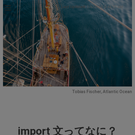
Last Updated:
2/6/2024, 5:44:57 AM
Tobias Fischer, Atlantic Ocean
import 文ってなに？